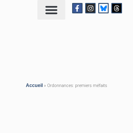
Qui suis-je?
Me contacter
Accueil
»
Ordonnances: premiers méfaits