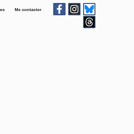
es
Me contacter