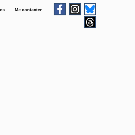
es
Me contacter