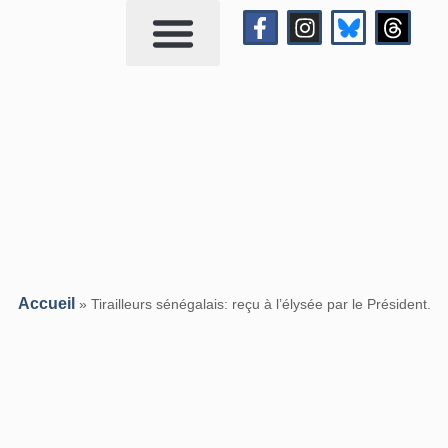
Qui suis-je?
Me contacter
Accueil
»
Tirailleurs sénégalais: reçu à l’élysée par le Président.