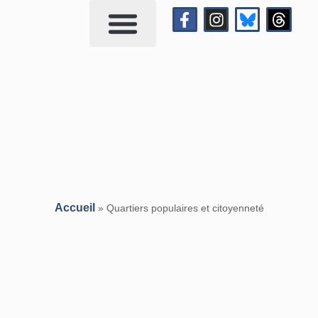
Qui suis-je?
Me contacter
Accueil
»
Quartiers populaires et citoyenneté