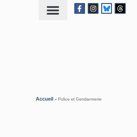
Qui suis-je?
Me contacter
Accueil
»
Police et Gendarmerie