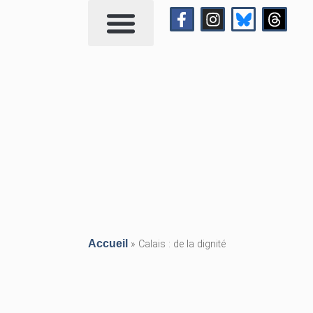
Qui suis-je?
Me contacter
Accueil
»
Calais : de la dignité