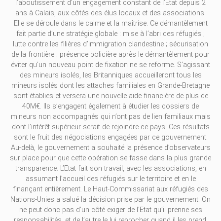
l’aboutissement d’un engagement constant de l’Etat depuis 2
ans à Calais, aux côtés des élus locaux et des associations.
Elle se déroule dans le calme et la maîtrise. Ce démantèlement
fait partie d’une stratégie globale : mise à l’abri des réfugiés ;
lutte contre les filières d’immigration clandestine ; sécurisation
de la frontière ; présence policière après le démantèlement pour
éviter qu’un nouveau point de fixation ne se reforme. S’agissant
des mineurs isolés, les Britanniques accueilleront tous les
mineurs isolés dont les attaches familiales en Grande-Bretagne
sont établies et versera une nouvelle aide financière de plus de
40M€. Ils s’engagent également à étudier les dossiers de
mineurs non accompagnés qui n’ont pas de lien familiaux mais
dont l’intérêt supérieur serait de rejoindre ce pays. Ces résultats
sont le fruit des négociations engagées par ce gouvernement.
Au-delà, le gouvernement a souhaité la présence d’observateurs
sur place pour que cette opération se fasse dans la plus grande
transparence. L’Etat fait son travail, avec les associations, en
assumant l’accueil des réfugiés sur le territoire et en le
finançant entièrement. Le Haut-Commissariat aux réfugiés des
Nations-Unies a salué la décision prise par le gouvernement. On
ne peut donc pas d’un côté exiger de l’Etat qu’il prenne ses
responsabilités, et de l’autre le lui reprocher quand il les prend.