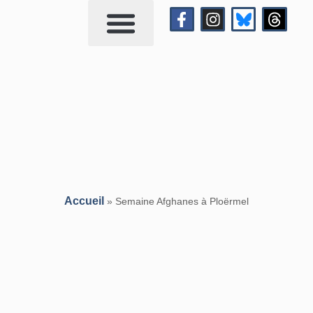
Qui suis-je?
Me contacter
Accueil
»
Semaine Afghanes à Ploërmel