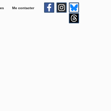
es
Me contacter