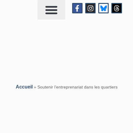
Qui suis-je?
Me contacter
Accueil
»
Soutenir l’entreprenariat dans les quartiers