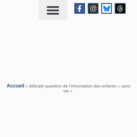
Qui suis-je?
Me contacter
Accueil
»
délicate question de l’inhumation des enfants « sans
vie «