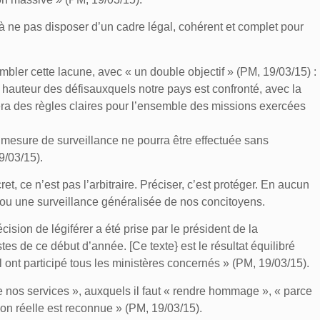
à ne pas disposer d’un cadre légal, cohérent et complet pour
ombler cette lacune, avec « un double objectif » (PM, 19/03/15) :
hauteur des défisauxquels notre pays est confronté, avec la
xera des règles claires pour l’ensemble des missions exercées
e mesure de surveillance ne pourra être effectuée sans
9/03/15).
t, ce n’est pas l’arbitraire. Préciser, c’est protéger. En aucun
 ou une surveillance généralisée de nos concitoyens.
ision de légiférer a été prise par le président de la
stes de ce début d’année. [Ce texte} est le résultat équilibré
 ont participé tous les ministères concernés » (PM, 19/03/15).
e nos services », auxquels il faut « rendre hommage », « parce
ion réelle est reconnue » (PM, 19/03/15).