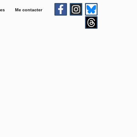
es
Me contacter