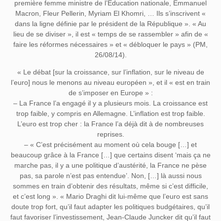
première femme ministre de l’Education nationale, Emmanuel
Macron, Fleur Pellerin, Myriam El Khomri, … Ils s’inscrivent «
dans la ligne définie par le président de la République ». « Au
lieu de se diviser », il est « temps de se rassembler » afin de «
faire les réformes nécessaires » et « débloquer le pays » (PM,
26/08/14).
« Le débat [sur la croissance, sur l’inflation, sur le niveau de
l’euro] nous le menons au niveau européen », et il « est en train
de s’imposer en Europe » :
– La France l’a engagé il y a plusieurs mois. La croissance est
trop faible, y compris en Allemagne. L’inflation est trop faible.
L’euro est trop cher : la France l’a déjà dit à de nombreuses
reprises.
– « C’est précisément au moment où cela bouge […] et
beaucoup grâce à la France […] que certains disent ‘mais ça ne
marche pas, il y a une politique d’austérité, la France ne pèse
pas, sa parole n’est pas entendue’. Non, […] là aussi nous
sommes en train d’obtenir des résultats, même si c’est difficile,
et c’est long ». « Mario Draghi dit lui-même que l’euro est sans
doute trop fort, qu’il faut adapter les politiques budgétaires, qu’il
faut favoriser l’investissement, Jean-Claude Juncker dit qu’il faut