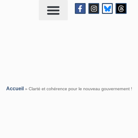
Qui suis-je?
Me contacter
Accueil
»
Clarté et cohérence pour le nouveau gouvernement !