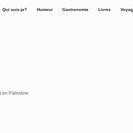
Qui suis-je?
Humeur
Gastronomie
Livres
Voyag
t en Palestine