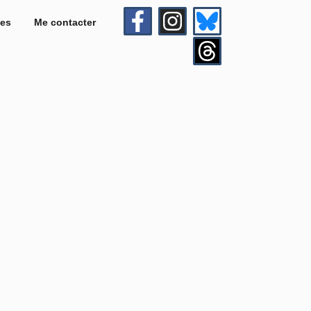
es
Me contacter