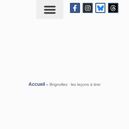
Qui suis-je?
Me contacter
Accueil
»
Brignolles : les leçons à tirer