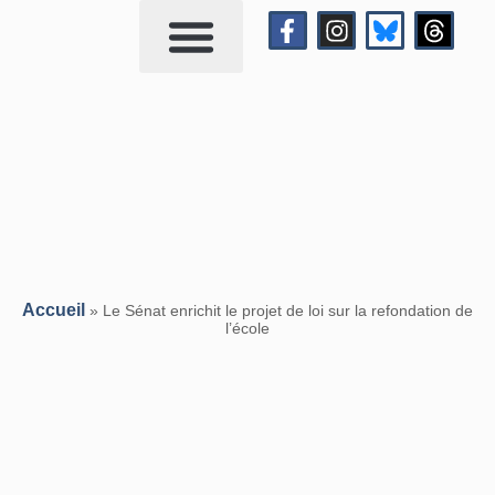
Qui suis-je?
Me contacter
Accueil
»
Le Sénat enrichit le projet de loi sur la refondation de
l’école