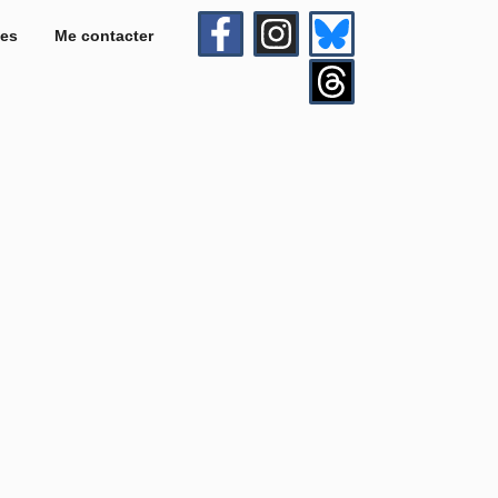
es
Me contacter