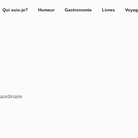
Qui suis-je?
Humeur
Gastronomie
Livres
Voyag
raordinaire