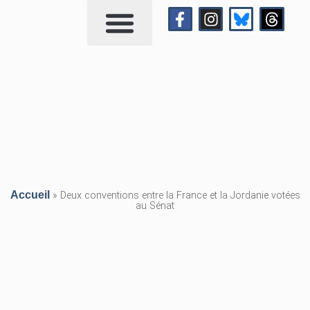
Qui suis-je?
Me contacter
Accueil
»
Deux conventions entre la France et la Jordanie votées
au Sénat