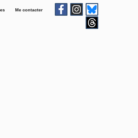
es
Me contacter