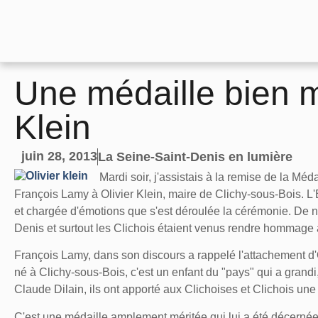
Une médaille bien m
Klein
juin 28, 2013
La Seine-Saint-Denis en lumière
Mardi soir, j'assistais à la remise de la Méda
François Lamy à Olivier Klein, maire de Clichy-sous-Bois. L'
et chargée d'émotions que s'est déroulée la cérémonie. De n
Denis et surtout les Clichois étaient venus rendre hommage à
François Lamy, dans son discours a rappelé l'attachement d'O
né à Clichy-sous-Bois, c'est un enfant du "pays" qui a grandi,
Claude Dilain, ils ont apporté aux Clichoises et Clichois une 
C'est une médaille amplement méritée qui lui a été décerné