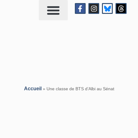
Qui suis-je?
Me contacter
Accueil
»
Une classe de BTS d’Albi au Sénat