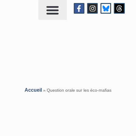
Qui suis-je?
Me contacter
Accueil
»
Question orale sur les éco-mafias