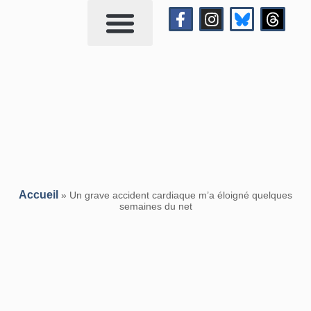
Qui suis-je?
Me contacter
Accueil
»
Un grave accident cardiaque m’a éloigné quelques
semaines du net