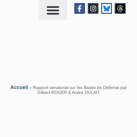
Qui suis-je?
Me contacter
Accueil
»
Rapport sénatorial sur les Bases de Défense par
Gilbert ROGER & André DULAIT