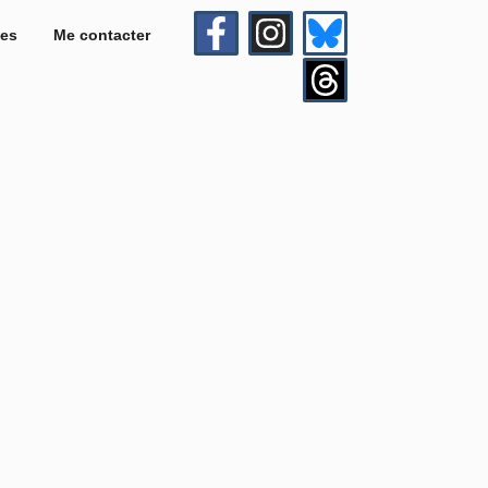
es
Me contacter