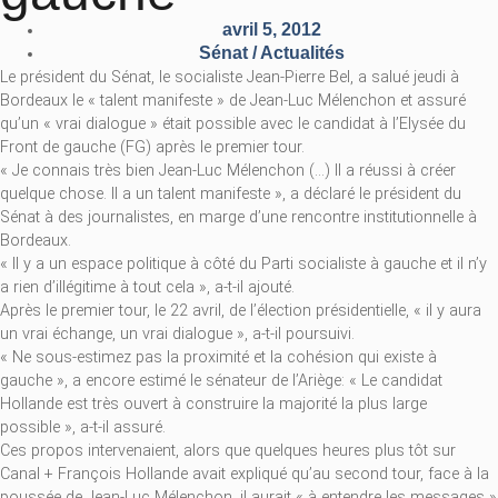
avril 5, 2012
Sénat / Actualités
Le président du Sénat, le socialiste Jean-Pierre Bel, a salué jeudi à
Bordeaux le « talent manifeste » de Jean-Luc Mélenchon et assuré
qu’un « vrai dialogue » était possible avec le candidat à l’Elysée du
Front de gauche (FG) après le premier tour.
« Je connais très bien Jean-Luc Mélenchon (…) Il a réussi à créer
quelque chose. Il a un talent manifeste », a déclaré le président du
Sénat à des journalistes, en marge d’une rencontre institutionnelle à
Bordeaux.
« Il y a un espace politique à côté du Parti socialiste à gauche et il n’y
a rien d’illégitime à tout cela », a-t-il ajouté.
Après le premier tour, le 22 avril, de l’élection présidentielle, « il y aura
un vrai échange, un vrai dialogue », a-t-il poursuivi.
« Ne sous-estimez pas la proximité et la cohésion qui existe à
gauche », a encore estimé le sénateur de l’Ariège: « Le candidat
Hollande est très ouvert à construire la majorité la plus large
possible », a-t-il assuré.
Ces propos intervenaient, alors que quelques heures plus tôt sur
Canal + François Hollande avait expliqué qu’au second tour, face à la
poussée de Jean-Luc Mélenchon, il aurait « à entendre les messages »