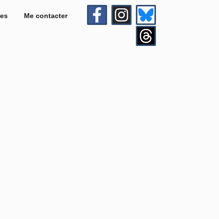
es
Me contacter