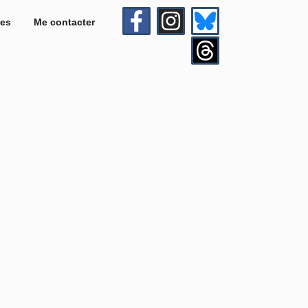
es
Me contacter