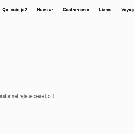
Qui suis-je?
Humeur
Gastronomie
Livres
Voyag
utionnel rejette cette Loi !