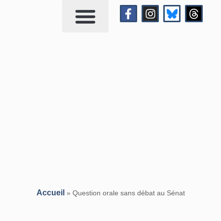
Qui suis-je?
Me contacter
Accueil
»
Question orale sans débat au Sénat