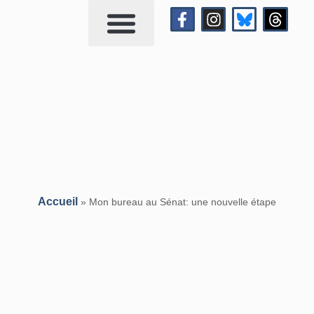
Qui suis-je?
Me contacter
Accueil
»
Mon bureau au Sénat: une nouvelle étape