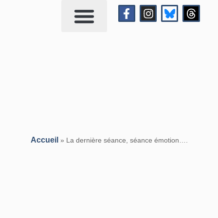
Qui suis-je?
Me contacter
Accueil
»
La dernière séance, séance émotion….