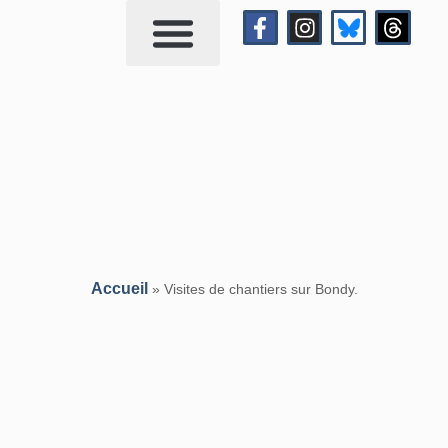
Qui suis-je?
Me contacter
Accueil
»
Visites de chantiers sur Bondy.