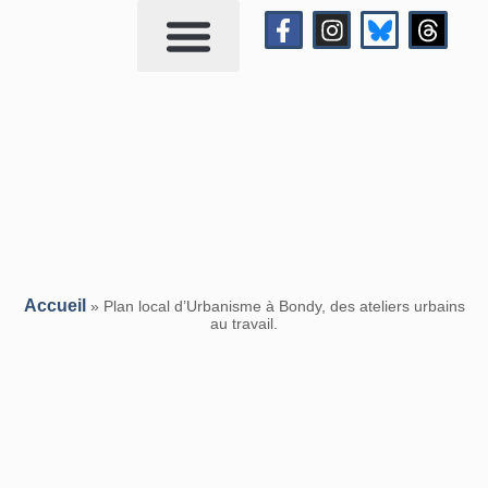
Qui suis-je?
Me contacter
Accueil
»
Plan local d’Urbanisme à Bondy, des ateliers urbains
au travail.