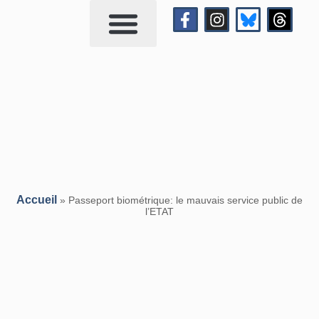
Qui suis-je?
Me contacter
Accueil
»
Passeport biométrique: le mauvais service public de
l’ETAT