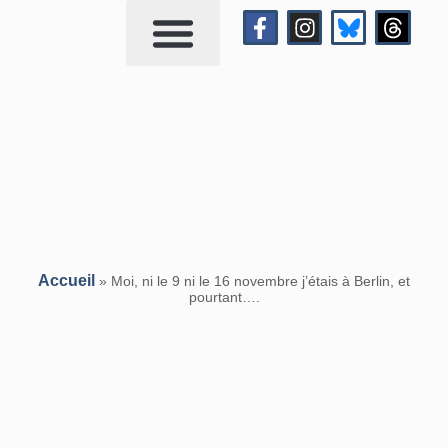
Qui suis-je?
Me contacter
Accueil
»
Moi, ni le 9 ni le 16 novembre j’étais à Berlin, et
pourtant….