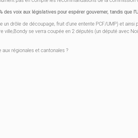
solument pas en compte les recommandations de la commission GUE
 des voix aux législatives pour espérer gouverner, tandis que l'
ne un drôle de découpage, fruit d'une entente PCF/UMP) et ainsi 
 ville,Bondy se verra coupée en 2 députés (un député avec Noisy 
e aux régionales et cantonales ?