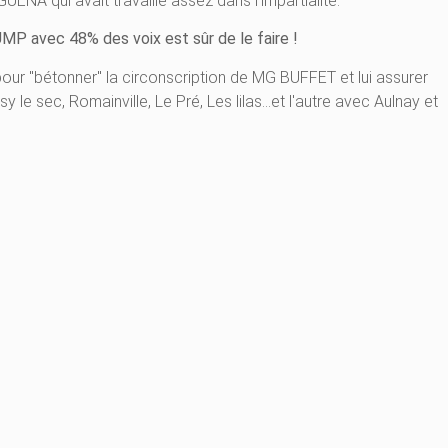
NA qui avait travaillé assez dans l'impartialité.
UMP avec 48% des voix est sûr de le faire !
pour "bétonner" la circonscription de MG BUFFET et lui assurer
le sec, Romainville, Le Pré, Les lilas…et l'autre avec Aulnay et