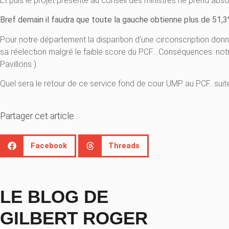
Et puis le projet présenté au conseil des ministres ne prend ab
Bref demain il faudra que toute la gauche obtienne plus de 51,3%
Pour notre département la disparition d'une circonscription don
sa réelection malgré le faible score du PCF….Conséquences: notre
Pavillons ).
Quel sera le retour de ce service fond de cour UMP au PCF…suit
Partager cet article :
Facebook
Threads
LE BLOG DE
GILBERT ROGER