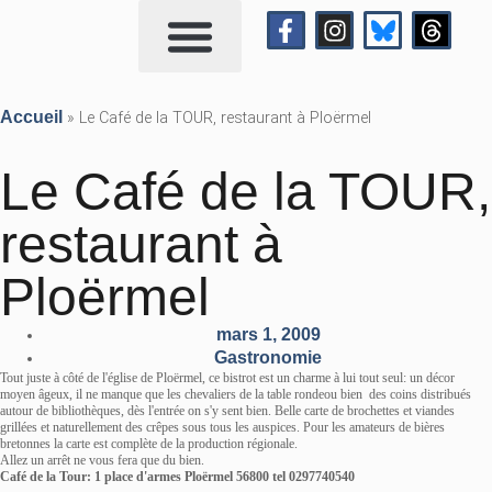
Qui suis-je?
Me contacter
Accueil
»
Le Café de la TOUR, restaurant à Ploërmel
Le Café de la TOUR,
restaurant à
Ploërmel
mars 1, 2009
Gastronomie
Tout juste à côté de l'église de Ploërmel, ce bistrot est un charme à lui tout seul: un décor
moyen âgeux, il ne manque que les chevaliers de la table rondeou bien des coins distribués
autour de bibliothèques, dès l'entrée on s'y sent bien. Belle carte de brochettes et viandes
grillées et naturellement des crêpes sous tous les auspices. Pour les amateurs de bières
bretonnes la carte est complète de la production régionale.
Allez un arrêt ne vous fera que du bien.
Café de la Tour: 1 place d'armes Ploërmel 56800 tel 0297740540