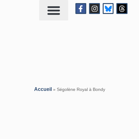
Qui suis-je?
Me contacter
Accueil
»
Ségolène Royal à Bondy