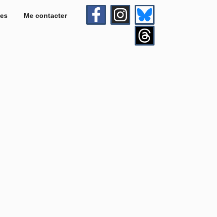
es
Me contacter