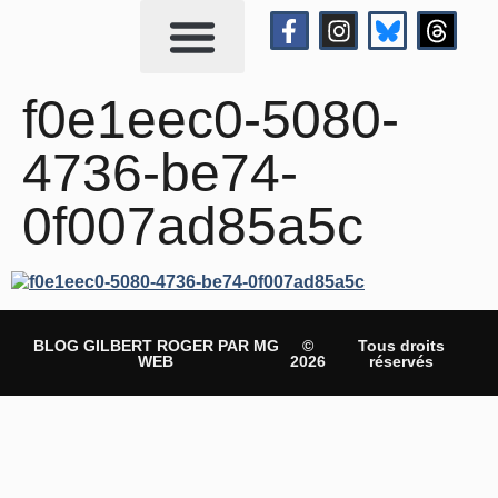
Qui suis-je?
Me contacter
f0e1eec0-5080-
4736-be74-
0f007ad85a5c
BLOG GILBERT ROGER PAR MG
©
Tous droits
WEB
2026
réservés