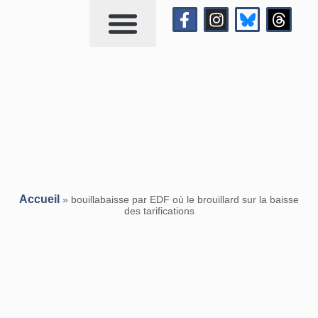
Qui suis-je?
Me contacter
Accueil
»
bouillabaisse par EDF où le brouillard sur la baisse
des tarifications