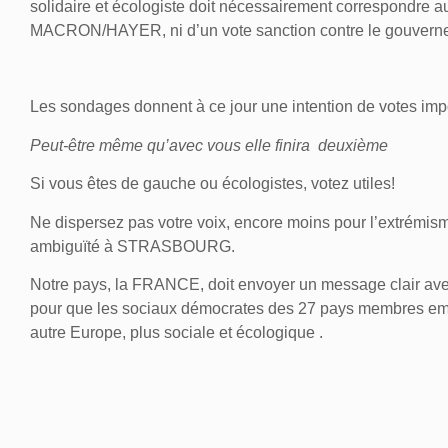
solidaire et écologiste doit nécessairement correspondre aux 
MACRON/HAYER, ni d’un vote sanction contre le gouvernem
Les sondages donnent à ce jour une intention de votes im
Peut-être même qu’avec vous elle finira deuxième
Si vous êtes de gauche ou écologistes, votez utiles!
Ne dispersez pas votre voix, encore moins pour l’extrémis
ambiguïté à STRASBOURG.
Notre pays, la FRANCE, doit envoyer un message clair av
pour que les sociaux démocrates des 27 pays membres empo
autre Europe, plus sociale et écologique .
Celles et ceux qui votaient pour Renaissance de mr MACR
diluera
à STRASBOURG comme à BRUXELLES avec la dro