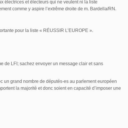
électrices et électeurs qui ne veulent ni la liste
ent comme y aspire l’extrême droite de m. Bardella/RN.
portante pour la liste « RÉUSSIR L’EUROPE ».
me de LFI; sachez envoyer un message clair et sans
ec un grand nombre de députés-es au parlement européen
rtent la majorité et donc soient en capacité d’imposer une
ON doivent être conscients que
CE VOTE
est un vote qui
se
ite européenne incarnée par madame VON DER LEYEN.