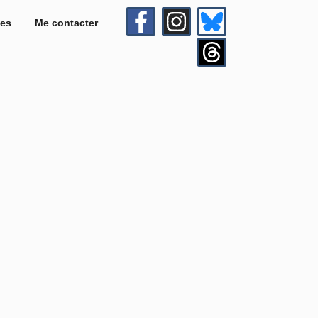
es
Me contacter