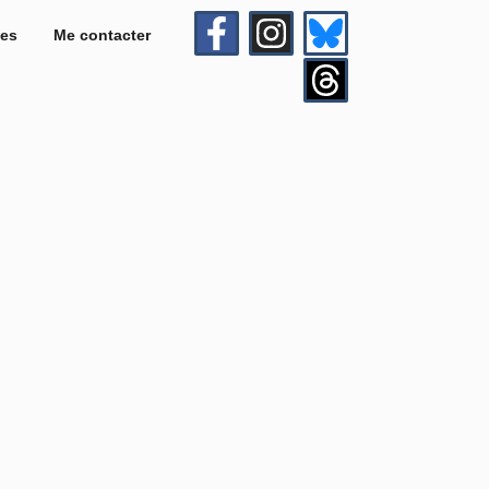
es
Me contacter