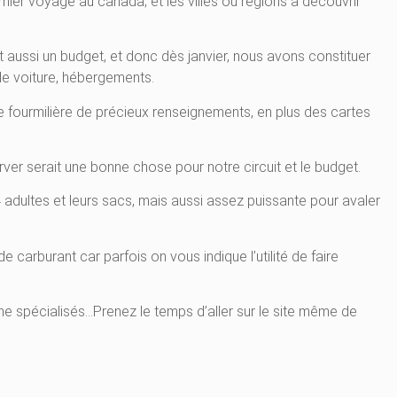
remier voyage au canada; et les villes ou régions à découvrir
t aussi un budget, et donc dès janvier, nous avons constituer
de voiture, hébergements.
e fourmilière de précieux renseignements, en plus des cartes
ver serait une bonne chose pour notre circuit et le budget.
 4 adultes et leurs sacs, mais aussi assez puissante pour avaler
e carburant car parfois on vous indique l’utilité de faire
!
he spécialisés…Prenez le temps d’aller sur le site même de
ent immédiat, et celles qui demandent juste une empreinte