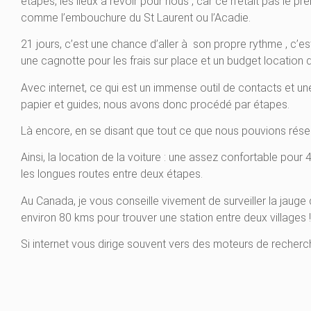
étapes, les lieux à revoir pour nous , car ce n’était pas le p
comme l’embouchure du St Laurent ou l’Acadie.
21 jours, c’est une chance d’aller à son propre rythme , c’es
une cagnotte pour les frais sur place et un budget location 
Avec internet, ce qui est un immense outil de contacts et un
papier et guides; nous avons donc procédé par étapes.
Là encore, en se disant que tout ce que nous pouvions réser
Ainsi, la location de la voiture : une assez confortable pour
les longues routes entre deux étapes.
Au Canada, je vous conseille vivement de surveiller la jauge d
environ 80 kms pour trouver une station entre deux villages 
Si internet vous dirige souvent vers des moteurs de recherc
l’hôtel, du restaurant ou du loueur…C’est toujours moins cher.
Soyez aussi attentifs aux réservations qui exigent le paiem
bancaire, le paiement se faisant à l’arrivée sur site.