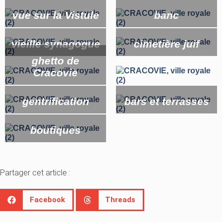
vue sur la Vistule
banc
vieille synagogue
cimetière juif
ghetto de
Cracovie
gentrification
bars et terrasses
boutiques
Partager cet article :
Facebook
Threads