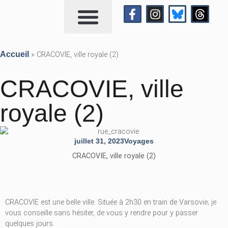
Qui suis-je?
Me contacter
Accueil
»
CRACOVIE, ville royale (2)
CRACOVIE, ville
royale (2)
juillet 31, 2023
Voyages
CRACOVIE, ville royale (2)
CRACOVIE est une belle ville. Située à 2h30 en train de Varsovie; je
vous conseille sans hésiter, de vous y rendre pour y passer
quelques jours.