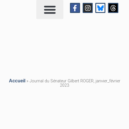
Qui suis-je?
Me contacter
Accueil
»
Journal du Sénateur Gilbert ROGER, janvier_février
2023