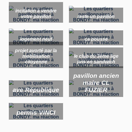
incitation à vendre
votre pavillon
reste un pavillon
logement neuf
ça pousse
projet avorté par la
mobilisation
le club du 3ème âge
citoyenne
pris en sandwich
pavillon ancien
maire CL
ave République
FUZIER
permis VINCI