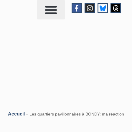
Qui suis-je?
Me contacter
Accueil
»
Les quartiers pavillonnaires à BONDY: ma réaction