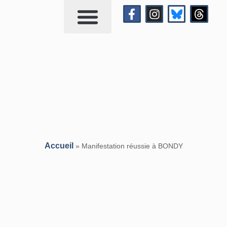
Qui suis-je?
Me contacter
Accueil
»
Manifestation réussie à BONDY