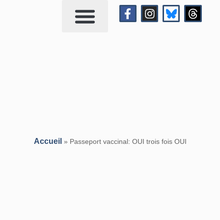
Qui suis-je?
Me contacter
Accueil
»
Passeport vaccinal: OUI trois fois OUI