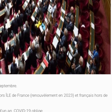
Septembre.
rs ÎLE de France (renouvèlement en 2023) et français hors de
 d’un an, COVID-19 oblige.