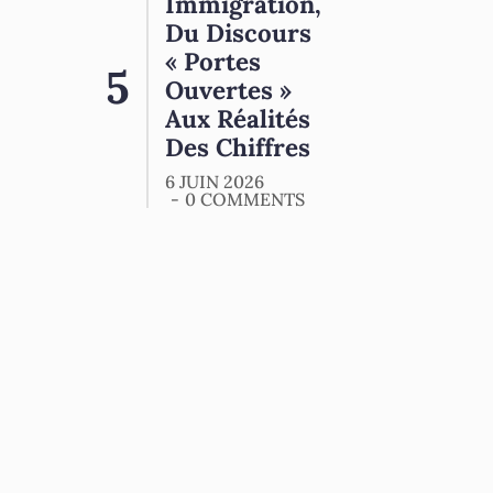
Immigration,
Du Discours
« Portes
Ouvertes »
Aux Réalités
Des Chiffres
6 JUIN 2026
0 COMMENTS
HUMEUR
ORMUZ :
Tout Ça
Pour Ça !
25 MAI 2026
0
COMMENTS