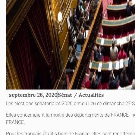
Sénat / Actualités
septembre 28, 2020
Les élections sénatoriales 2020 ont eu lieu ce dimanche 27 
Elles concernaient la moitié des départements de FRANCE -ho
FRANCE.
Pour les français établis hors de France, elles sont reportées