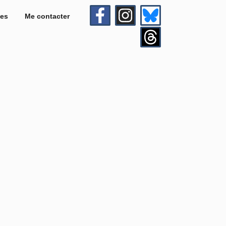
es
Me contacter