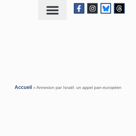
Qui suis-je?
Me contacter
Accueil
»
Annexion par Israël: un appel pan-européen