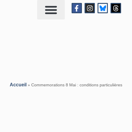
Qui suis-je?
Me contacter
Accueil
»
Commemorations 8 Mai : conditions particulières